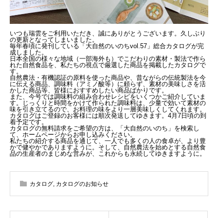
いつも瑞雲をご利用いただき、誠にありがとうございます。
久しぶり
の更新となってしまいました。
毎年春頃に発刊している「大自然のいのちvol.57」
総合カタログが完
成しました。
日本全国の様々な地域（一部海外も）でこだわりの素材・
製法で作ら
れた自然食品を、
私たちの視点で厳選した商品を掲載したカタログで
す。
自然農法・有機認証の原料を使った商品や、
昔ながらの伝統製法を今
に伝える商品、調味料（アミノ酸等）
に頼らず、素材の美味しさを活
かした商品等、
皆様におすすめしたい商品ばかりです。
また、
今号では調味料の組み合わせレシピをいくつかご紹介していま
す。
じっくりと時間をかけて作られた調味料は、
少量で効いて素材の
味を引き立てるので、
お料理の味をより一層美味しくしてくれます。
カタログはご登録のお客様には順次発送してゆきます。
4月7日頃の到
着予定です。
カタログの無料請求をご希望の方は、「大自然のいのち」
を検索し
て、ホームページからお申し込みください。
私たちの紹介する商品を通じて、一人でも多くの人の食卓が、
より豊
かで健やかでありますように。そして、
自然農法を始めとする自然食
品の生産者のまじめな営みが、
これからも永続してゆきますように。
カタログ
,
カタログのお知らせ